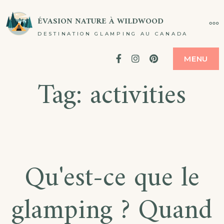
Passer
ÉVASION NATURE À WILDWOOD
PL
au
DESTINATION GLAMPING AU CANADA
contenu
Facebook
Instagram
Pinterest
MENU
Tag:
activities
Qu'est-ce que le
glamping ? Quand