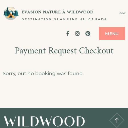
Passer
ÉVASION NATURE À WILDWOOD
PL
au
DESTINATION GLAMPING AU CANADA
contenu
Facebook
Instagram
Pinterest
MENU
Payment Request Checkout
Sorry, but no booking was found.