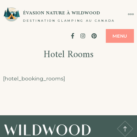
Passer
ÉVASION NATURE À WILDWOOD
PL
au
DESTINATION GLAMPING AU CANADA
contenu
Facebook
Instagram
Pinterest
MENU
Hotel Rooms
[hotel_booking_rooms]