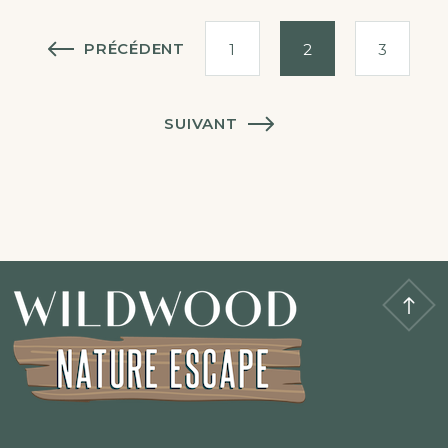
Pagination
PRÉCÉDENT
1
2
3
des
SUIVANT
articles