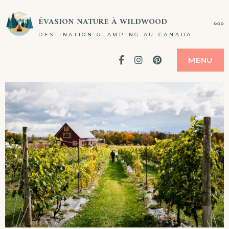
Passer
ÉVASION NATURE À WILDWOOD
PL
au
DESTINATION GLAMPING AU CANADA
contenu
Facebook
Instagram
Pinterest
MENU
Blog